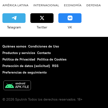
AMÉRICA LATINA
INTERNACIONAL
ECONOMÍA
DEFENSA
M
Telegram
Twitter
VK
Quiénes somos
Condiciones de Uso
Productos y servicios
Contacto
Política de Privacidad
Politica de Cookies
Protección de datos (solicitud)
RSS
Preferencias de seguimiento
© 2026 Sputnik Todos los derechos reservados. 18+