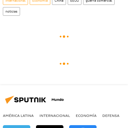
Internacional
Economía
China
EEUU
guerra comercial
noticias
Mundo
AMÉRICA LATINA
INTERNACIONAL
ECONOMÍA
DEFENSA
M