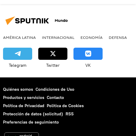
Mundo
AMÉRICA LATINA
INTERNACIONAL
ECONOMÍA
DEFENSA
M
Telegram
Twitter
VK
Quiénes somos
Condiciones de Uso
Productos y servicios
Contacto
Política de Privacidad
Politica de Cookies
Protección de datos (solicitud)
RSS
Preferencias de seguimiento