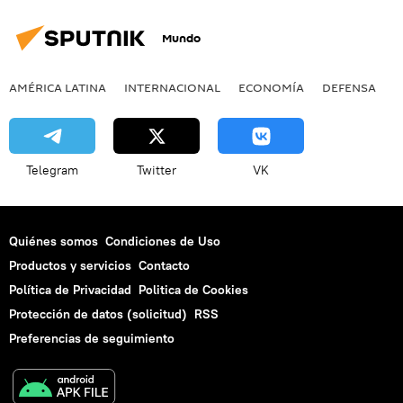
Mundo
AMÉRICA LATINA
INTERNACIONAL
ECONOMÍA
DEFENSA
M
Telegram
Twitter
VK
Quiénes somos
Condiciones de Uso
Productos y servicios
Contacto
Política de Privacidad
Politica de Cookies
Protección de datos (solicitud)
RSS
Preferencias de seguimiento