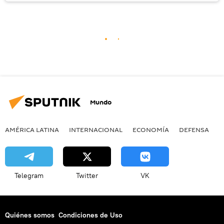
Mundo
AMÉRICA LATINA
INTERNACIONAL
ECONOMÍA
DEFENSA
M
Telegram
Twitter
VK
Quiénes somos
Condiciones de Uso