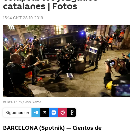
catalanes | Fotos
15:14 GMT 28.10.2019
©
REUTERS
/ Jon Nazca
Síguenos en
BARCELONA (Sputnik) — Cientos de