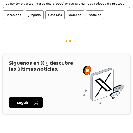
La sentencia a los líderes del 'procés' provoca una nueva oleada de protestas en Cataluña
Barcelona
juzgado
Cataluña
colapso
noticias
Síguenos en
X
y descubre
las últimas noticias.
Seguir