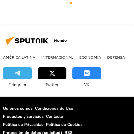
Mundo
AMÉRICA LATINA
INTERNACIONAL
ECONOMÍA
DEFENSA
M
Telegram
Twitter
VK
Quiénes somos
Condiciones de Uso
Productos y servicios
Contacto
Política de Privacidad
Politica de Cookies
Protección de datos (solicitud)
RSS