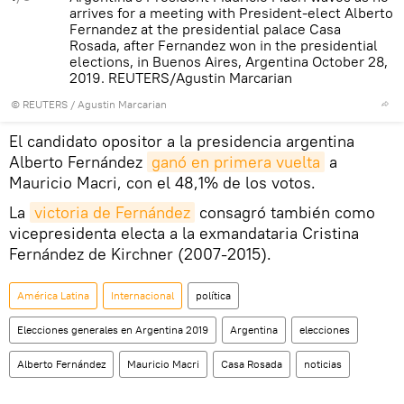
arrives for a meeting with President-elect Alberto
Fernandez at the presidential palace Casa
Rosada, after Fernandez won in the presidential
elections, in Buenos Aires, Argentina October 28,
2019. REUTERS/Agustin Marcarian
©
REUTERS
/ Agustin Marcarian
El candidato opositor a la presidencia argentina
Alberto Fernández
ganó en primera vuelta
a
Mauricio Macri, con el 48,1% de los votos.
La
victoria de Fernández
consagró también como
vicepresidenta electa a la exmandataria Cristina
Fernández de Kirchner (2007-2015).
América Latina
Internacional
política
Elecciones generales en Argentina 2019
Argentina
elecciones
Alberto Fernández
Mauricio Macri
Casa Rosada
noticias