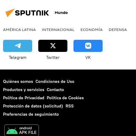
Mundo
AMÉRICA LATINA
INTERNACIONAL
ECONOMÍA
DEFENSA
M
Telegram
Twitter
VK
Quiénes somos
Condiciones de Uso
Productos y servicios
Contacto
Política de Privacidad
Politica de Cookies
Protección de datos (solicitud)
RSS
Preferencias de seguimiento