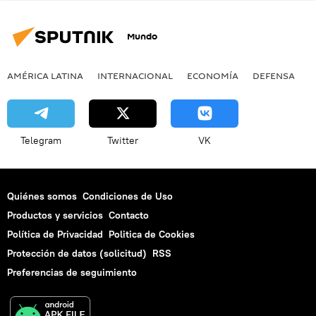
Mundo
AMÉRICA LATINA
INTERNACIONAL
ECONOMÍA
DEFENSA
M
Telegram
Twitter
VK
Quiénes somos
Condiciones de Uso
Productos y servicios
Contacto
Política de Privacidad
Politica de Cookies
Protección de datos (solicitud)
RSS
Preferencias de seguimiento