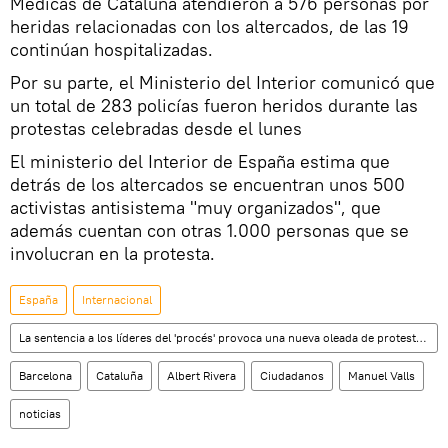
Médicas de Cataluña atendieron a 576 personas por
heridas relacionadas con los altercados, de las 19
continúan hospitalizadas.
Por su parte, el Ministerio del Interior comunicó que
un total de 283 policías fueron heridos durante las
protestas celebradas desde el lunes
El ministerio del Interior de España estima que
detrás de los altercados se encuentran unos 500
activistas antisistema "muy organizados", que
además cuentan con otras 1.000 personas que se
involucran en la protesta.
España
Internacional
La sentencia a los líderes del 'procés' provoca una nueva oleada de protestas en Cataluña
Barcelona
Cataluña
Albert Rivera
Ciudadanos
Manuel Valls
noticias