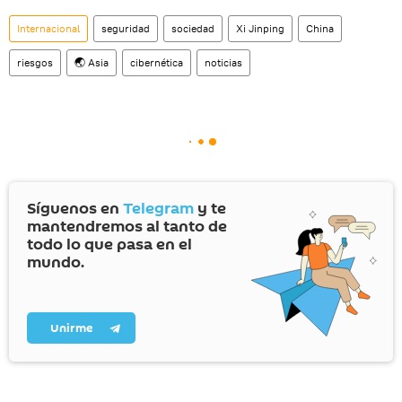
Internacional
seguridad
sociedad
Xi Jinping
China
riesgos
🌏 Asia
cibernética
noticias
Síguenos en
Telegram
y te
mantendremos al tanto de
todo lo que pasa en el
mundo.
Unirme