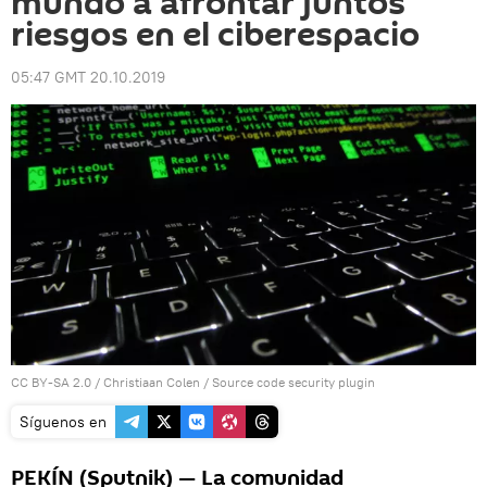
mundo a afrontar juntos
riesgos en el ciberespacio
05:47 GMT 20.10.2019
CC BY-SA 2.0
/
Christiaan Colen
/
Source code security plugin
Síguenos en
PEKÍN (Sputnik) — La comunidad