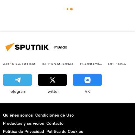
Mundo
AMÉRICA LATINA
INTERNACIONAL
ECONOMÍA
DEFENSA
M
Telegram
Twitter
VK
Quiénes somos
Condiciones de Uso
Productos y servicios
Contacto
Política de Privacidad
Politica de Cookies