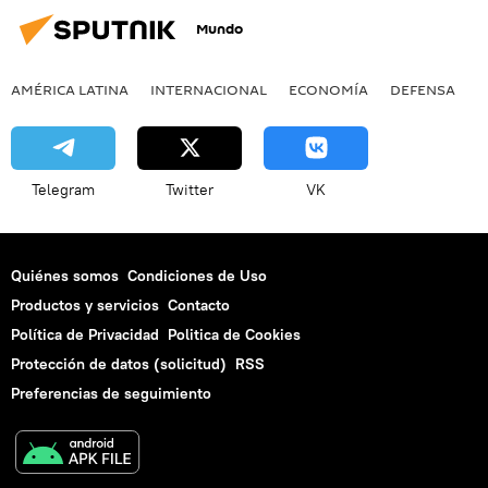
Mundo
AMÉRICA LATINA
INTERNACIONAL
ECONOMÍA
DEFENSA
M
Telegram
Twitter
VK
Quiénes somos
Condiciones de Uso
Productos y servicios
Contacto
Política de Privacidad
Politica de Cookies
Protección de datos (solicitud)
RSS
Preferencias de seguimiento