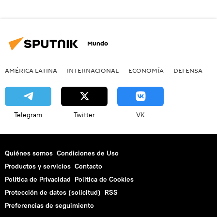
Mundo
AMÉRICA LATINA
INTERNACIONAL
ECONOMÍA
DEFENSA
M
Telegram
Twitter
VK
Quiénes somos
Condiciones de Uso
Productos y servicios
Contacto
Política de Privacidad
Politica de Cookies
Protección de datos (solicitud)
RSS
Preferencias de seguimiento