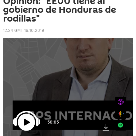
Opinión: "EEUU tiene al
gobierno de Honduras de
rodillas"
12:24 GMT 19.10.2019
iTunes
Google
50:05
Spotify