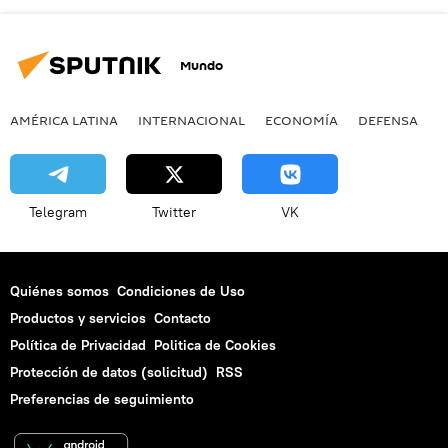
Mundo
AMÉRICA LATINA
INTERNACIONAL
ECONOMÍA
DEFENSA
M
Telegram
Twitter
VK
Quiénes somos
Condiciones de Uso
Productos y servicios
Contacto
Política de Privacidad
Politica de Cookies
Protección de datos (solicitud)
RSS
Preferencias de seguimiento