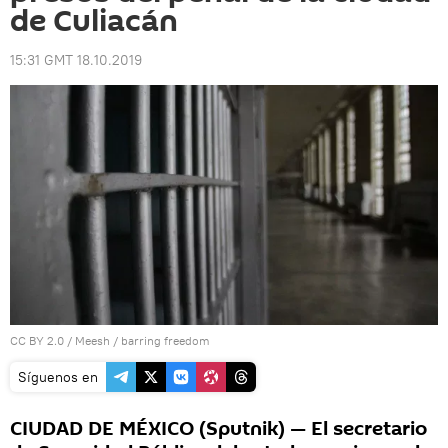
de Culiacán
15:31 GMT 18.10.2019
CC BY 2.0
/
Meesh
/
barring freedom
Síguenos en
CIUDAD DE MÉXICO (Sputnik) — El secretario