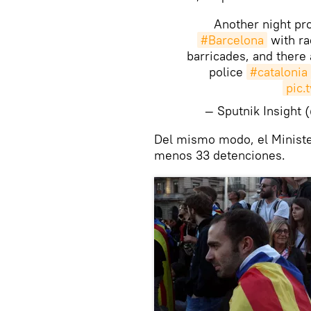
Another night pro
#Barcelona
with rad
barricades, and there 
police
#catalonia
pic.
— Sputnik Insight
​Del mismo modo, el Minister
menos 33 detenciones.