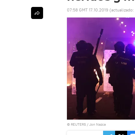
07:58 GMT 17.10.2019
(actualizado:
©
REUTERS
/ Jon Nazca