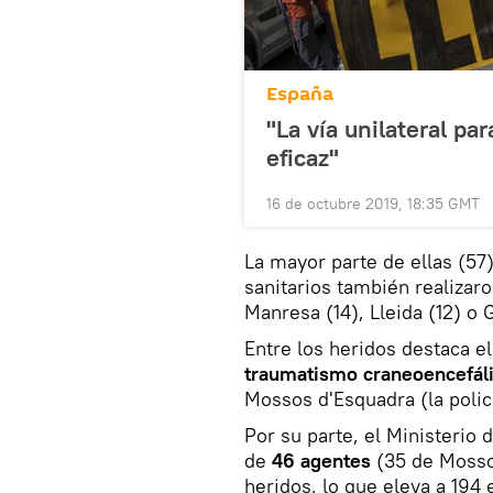
España
"La vía unilateral pa
eficaz"
16 de octubre 2019, 18:35 GMT
La mayor parte de ellas (57)
sanitarios también realizar
Manresa (14), Lleida (12) o G
Entre los heridos destaca e
traumatismo craneoencefál
Mossos d'Esquadra (la polic
Por su parte, el Ministerio 
de
46 agentes
(35 de Mossos
heridos, lo que eleva a 194 