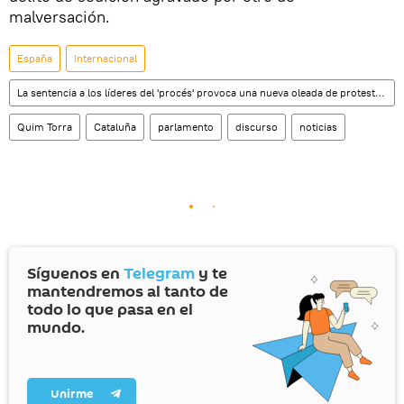
malversación.
España
Internacional
La sentencia a los líderes del 'procés' provoca una nueva oleada de protestas en Cataluña
Quim Torra
Cataluña
parlamento
discurso
noticias
Síguenos en
Telegram
y te
mantendremos al tanto de
todo lo que pasa en el
mundo.
Unirme