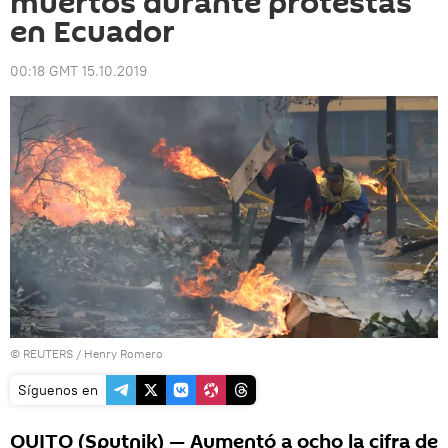
muertos durante protestas
en Ecuador
00:18 GMT 15.10.2019
©
REUTERS
/ Henry Romero
Síguenos en
QUITO (Sputnik) — Aumentó a ocho la cifra de