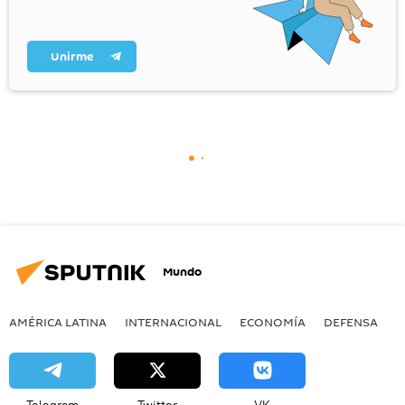
Unirme
Mundo
AMÉRICA LATINA
INTERNACIONAL
ECONOMÍA
DEFENSA
M
Telegram
Twitter
VK