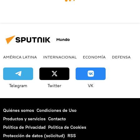
Mundo
AMÉRICA LATINA
INTERNACIONAL
ECONOMÍA
DEFENSA
M
Telegram
Twitter
VK
Quiénes somos
Condiciones de Uso
Productos y servicios
Contacto
Política de Privacidad
Politica de Cookies
Protección de datos (solicitud)
RSS