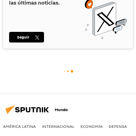
las últimas noticias.
Seguir
Mundo
AMÉRICA LATINA
INTERNACIONAL
ECONOMÍA
DEFENSA
M