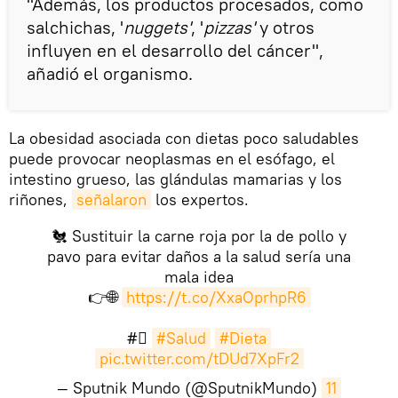
"Además, los productos procesados, como
salchichas, '
nuggets'
, '
pizzas'
y otros
influyen en el desarrollo del cáncer",
añadió el organismo.
La obesidad asociada con dietas poco saludables
puede provocar neoplasmas en el esófago, el
intestino grueso, las glándulas mamarias y los
riñones,
señalaron
los expertos.
🐔 Sustituir la carne roja por la de pollo y
pavo para evitar daños a la salud sería una
mala idea
👉🌐
https://t.co/XxaOprhpR6
#⃣
#Salud
#Dieta
pic.twitter.com/tDUd7XpFr2
— Sputnik Mundo (@SputnikMundo)
11 