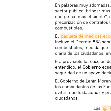
En palabras muy adornadas, 
sector público, brindar más 
energético más eficiente", d
precarización de contratos l
combustibles.
El
paquete de medidas ec
incluye el Decreto 883 sob
combustibles, medida que tr
diaria de los ciudadanos, e
Era previsible la reacción d
entendido, el
Gobierno ecua
seguridad de un apoyo decid
El Gobierno de Lenín Moren
los comandantes de las Fu
evitar manifestaciones y pr
ciudadanos.
Las
@F