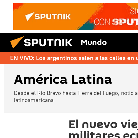
Mundo
EN VIVO: Los argentinos salen a las calles en 
América Latina
Desde el Río Bravo hasta Tierra del Fuego, noticias
latinoamericana
El nuevo vie
militares ec