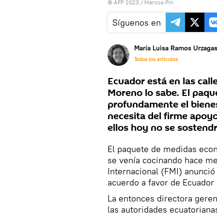
© AFP 2023 / Marcos Pin
Síguenos en
María Luisa Ramos Urzaga
Todos los artículos
Ecuador está en las call
Moreno lo sabe. El paqu
profundamente el bienes
necesita del firme apoyo 
ellos hoy no se sostendr
El paquete de medidas econ
se venía cocinando hace me
Internacional (FMI) anunció
acuerdo a favor de Ecuador
La entonces directora geren
las autoridades ecuatorian