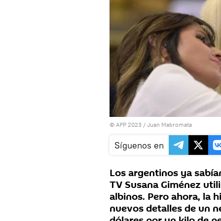
© AFP 2023 / Juan Mabromata
Síguenos en
Los argentinos ya sabía
TV Susana Giménez utili
albinos. Pero ahora, la 
nuevos detalles de un n
dólares por un kilo de pe