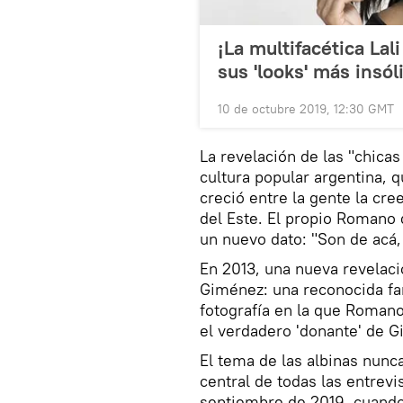
¡La multifacética La
sus 'looks' más insól
10 de octubre 2019, 12:30 GMT
La revelación de las "chicas
cultura popular argentina, 
creció entre la gente la cr
del Este. El propio Romano 
un nuevo dato: "Son de acá
En 2013, una nueva revelaci
Giménez: una reconocida fa
fotografía en la que Romano
el verdadero 'donante' de 
El tema de las albinas nunca
central de todas las entrevis
septiembre de 2019, cuando