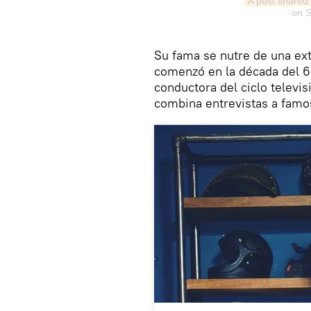
A post share
on
S
Su fama se nutre de una ex
comenzó en la década del 60
conductora del ciclo televi
combina entrevistas a famo