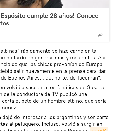
li Espósito cumple 28 años! Conoce
itos
 albinas" rápidamente se hizo carne en la
que no tardó en generar más y más mitos. Así,
eencia de que las chicas provenían de Europa
debió salir nuevamente en la prensa para dar
, de Buenos Aires… del norte, de Tucumán".
ón volvió a sacudir a los fanáticos de Susana
n de la conductora de TV publicó una
 corta el pelo de un hombre albino, que sería
Giménez.
 dejó de interesar a los argentinos y ser parte
tas al peluquero. Incluso, volvió a surgir en
 la hija del peluquero, Paola Romano,
brindó