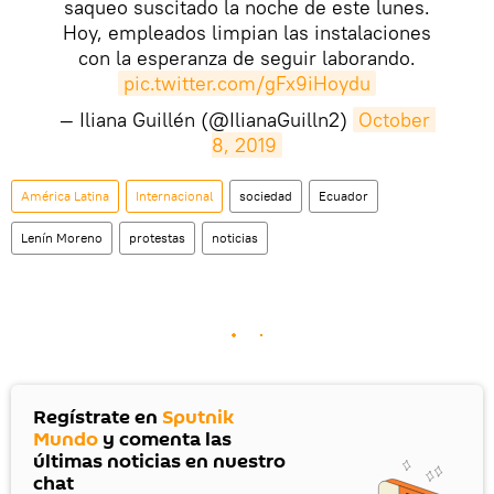
saqueo suscitado la noche de este lunes.
Hoy, empleados limpian las instalaciones
con la esperanza de seguir laborando.
pic.twitter.com/gFx9iHoydu
— Iliana Guillén (@IlianaGuilln2)
October 
8, 2019
América Latina
Internacional
sociedad
Ecuador
Lenín Moreno
protestas
noticias
Regístrate en
Sputnik
Mundo
y comenta las
últimas noticias en nuestro
chat