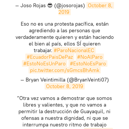
— Joso Rojas 😎 (@josorojas)
October 8, 
2019
Eso no es una protesta pacífica, están
agrediendo a las personas que
verdaderamente quieren y están haciendo
el bien al país, ellos SÍ quieren
trabajar.
#ParoNacionalEC
#EcuadorPaisDePaz
#NoAlParo
#EstoNoEsUnParo
#EstoNoEsParo
pic.twitter.com/sGmcsBhAmk
— Bryan Veintimilla (@BryanVeinti07)
October 8, 2019
“Otra vez vamos a demostrar que somos
libres y valientes, y que no vamos a
permitir la destrucción de Guayaquil, ni
ofensas a nuestra dignidad, ni que se
interrumpa nuestro ritmo de trabajo