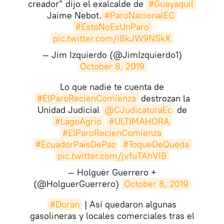
creador” dijo el exalcalde de
#Guayaquil
Jaime Nebot.
#ParoNacionalEC
#EstoNoEsUnParo
pic.twitter.com/i8kJW9NSkX
— Jim Izquierdo (@JimIzquierdo1)
October 8, 2019
Lo que nadie te cuenta de
#ElParoRecienComienza
destrozan la
Unidad Judicial
@CJudicaturaEc
de
#LagoAgrio
#ULTIMAHORA
#ElParoRecienComienza
#EcuadorPaisDePaz
#ToqueDeQueda
pic.twitter.com/jvfuTAhVIB
— Holguer Guerrero +
(@HolguerGuerrero)
October 8, 2019
#Duran
| Así quedaron algunas
gasolineras y locales comerciales tras el