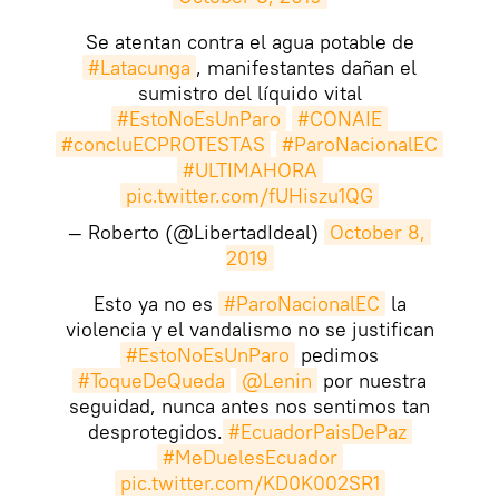
Se atentan contra el agua potable de
#Latacunga
, manifestantes dañan el
sumistro del líquido vital
#EstoNoEsUnParo
#CONAIE
#concluECPROTESTAS
#ParoNacionalEC
#ULTIMAHORA
pic.twitter.com/fUHiszu1QG
— Roberto (@LibertadIdeal)
October 8, 
2019
Esto ya no es
#ParoNacionalEC
la
violencia y el vandalismo no se justifican
#EstoNoEsUnParo
pedimos
#ToqueDeQueda
@Lenin
por nuestra
seguidad, nunca antes nos sentimos tan
desprotegidos.
#EcuadorPaisDePaz
#MeDuelesEcuador
pic.twitter.com/KD0K002SR1