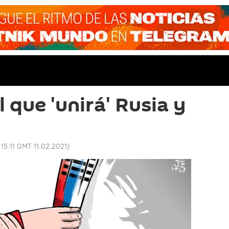
l que 'unirá' Rusia y
:
15:11 GMT 11.02.2021
)