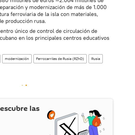
1.880 millones de euros —2.064 millones de
 reparación y modernización de más de 1.000
ura ferroviaria de la isla con materiales,
de producción rusa.
ntro único de control de circulación de
 cubano en los principales centros educativos
modernización
Ferrocarriles de Rusia (RZhD)
Rusia
escubre las