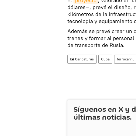
El
proyecto
, valorado en 
dólares—, prevé el diseño,
kilómetros de la infraestruct
tecnología y equipamiento 
Además se prevé crear un ce
trenes y formar al personal
de transporte de Rusia.
🖼️ Caricaturas
Cuba
ferrocarril
Síguenos en
X
y d
últimas noticias.