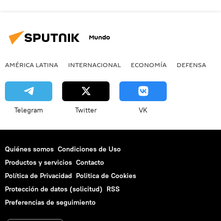
Mundo
AMÉRICA LATINA
INTERNACIONAL
ECONOMÍA
DEFENSA
M
Telegram
Twitter
VK
Quiénes somos
Condiciones de Uso
Productos y servicios
Contacto
Política de Privacidad
Politica de Cookies
Protección de datos (solicitud)
RSS
Preferencias de seguimiento