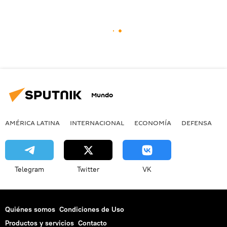
Mundo
AMÉRICA LATINA
INTERNACIONAL
ECONOMÍA
DEFENSA
M
Telegram
Twitter
VK
Quiénes somos
Condiciones de Uso
Productos y servicios
Contacto