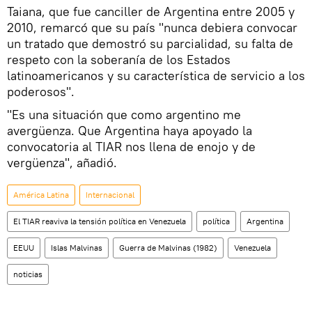
Taiana, que fue canciller de Argentina entre 2005 y
2010, remarcó que su país "nunca debiera convocar
un tratado que demostró su parcialidad, su falta de
respeto con la soberanía de los Estados
latinoamericanos y su característica de servicio a los
poderosos".
"Es una situación que como argentino me
avergüenza. Que Argentina haya apoyado la
convocatoria al TIAR nos llena de enojo y de
vergüenza", añadió.
América Latina
Internacional
El TIAR reaviva la tensión política en Venezuela
política
Argentina
EEUU
Islas Malvinas
Guerra de Malvinas (1982)
Venezuela
noticias