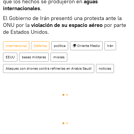
que los hechos se produjeron en
aguas
internacionales
.
El Gobierno de Irán presentó una protesta ante la
ONU por la
violación de su espacio aéreo
por parte
de Estados Unidos.
Internacional
Defensa
política
🌍 Oriente Medio
Irán
EEUU
bases militares
misiles
Ataques con drones contra refinerías en Arabia Saudí
noticias