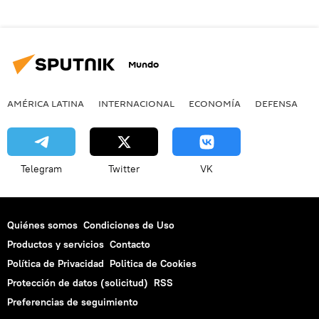
Mundo
AMÉRICA LATINA
INTERNACIONAL
ECONOMÍA
DEFENSA
M
Telegram
Twitter
VK
Quiénes somos
Condiciones de Uso
Productos y servicios
Contacto
Política de Privacidad
Politica de Cookies
Protección de datos (solicitud)
RSS
Preferencias de seguimiento