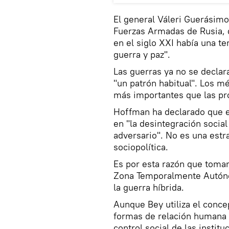
El general Váleri Guerásimo
Fuerzas Armadas de Rusia, d
en el siglo XXI había una te
guerra y paz".
Las guerras ya no se declar
"un patrón habitual". Los mé
más importantes que las pro
Hoffman ha declarado que el
en "la desintegración social 
adversario". No es una estr
sociopolítica.
Es por esta razón que toma
Zona Temporalmente Autónom
la guerra híbrida.
Aunque Bey utiliza el conc
formas de relación humana 
control social de las instit