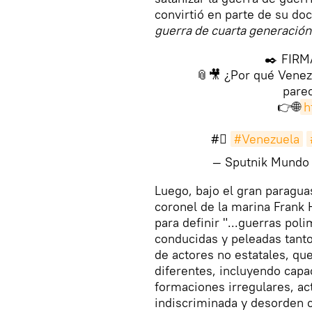
convirtió en parte de su doc
guerra de cuarta generación
✒️ FIRM
📎🎥 ¿Por qué Venezu
pare
👉🌐
h
#⃣
#Venezuela
— Sputnik Mund
​Luego, bajo el gran paragu
coronel de la marina Frank
para definir "...guerras po
conducidas y peleadas tanto
de actores no estatales, q
diferentes, incluyendo capa
formaciones irregulares, act
indiscriminada y desorden c