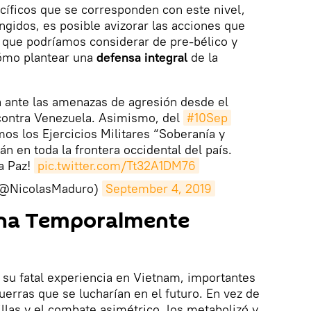
cíficos que se corresponden con este nivel,
ngidos, es posible avizorar las acciones que
 que podríamos considerar de pre-bélico y
cómo plantear una
defensa integral
de la
a ante las amenazas de agresión desde el
 contra Venezuela. Asimismo, del
#10Sep
os los Ejercicios Militares “Soberanía y
n en toda la frontera occidental del país.
a Paz!
pic.twitter.com/Tt32A1DM76
(@NicolasMaduro)
September 4, 2019
ona Temporalmente
su fatal experiencia en Vietnam, importantes
uerras que se lucharían en el futuro. En vez de
illas y el combate asimétrico, los metabolizó y