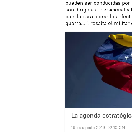
pueden ser conducidas por 
son dirigidas operacional 
batalla para lograr los efec
guerra...", resalta el milita
La agenda estratégi
19 de agosto 2019, 02:10 GMT