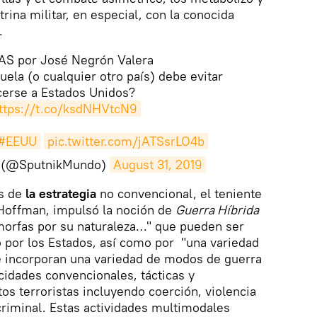
trina militar, en especial, con la conocida
.
AS por José Negrón Valera
ela (o cualquier otro país) debe evitar
cerse a Estados Unidos?
ttps://t.co/ksdNHVtcN9
#EEUU
pic.twitter.com/jATSsrLO4b
o (@SputnikMundo)
August 31, 2019
as de
la estrategia
no convencional, el teniente
 Hoffman, impulsó la noción de
Guerra Híbrida
limorfas por su naturaleza…" que pueden ser
 por los Estados, así como por "una variedad
ue incorporan una variedad de modos de guerra
cidades convencionales, tácticas y
os terroristas incluyendo coerción, violencia
riminal. Estas actividades multimodales