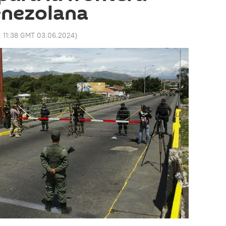
nezolana
:
11:38 GMT 03.06.2024
)