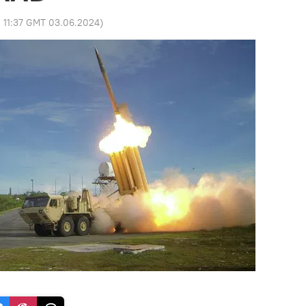
:
11:37 GMT 03.06.2024
)