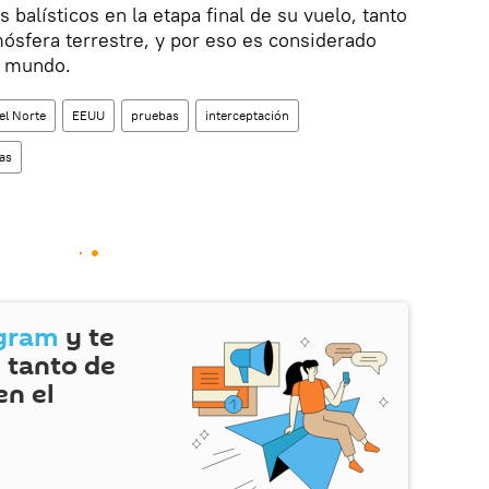
 balísticos en la etapa final de su vuelo, tanto
ósfera terrestre, y por eso es considerado
el mundo.
el Norte
EEUU
pruebas
interceptación
ias
gram
y te
 tanto de
en el