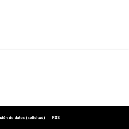
ción de datos (solicitud)
RSS