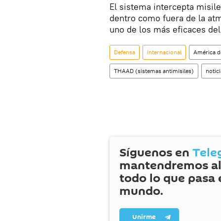
El sistema intercepta misiles
dentro como fuera de la atm
uno de los más eficaces d
Defensa
Internacional
América d
THAAD (sistemas antimisiles)
notic
Síguenos en
Tele
mantendremos al
todo lo que pasa 
mundo.
Unirme