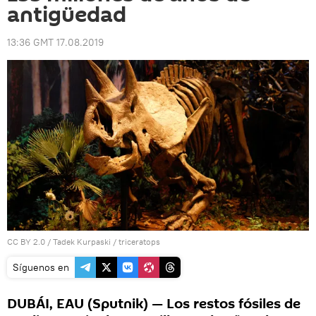
antigüedad
13:36 GMT 17.08.2019
CC BY 2.0
/
Tadek Kurpaski
/
triceratops
Síguenos en
DUBÁI, EAU (Sputnik) — Los restos fósiles de