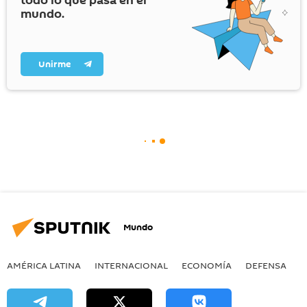
todo lo que pasa en el
mundo.
Unirme
Mundo
AMÉRICA LATINA
INTERNACIONAL
ECONOMÍA
DEFENSA
M