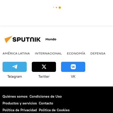
Mundo
AMÉRICA LATINA
INTERNACIONAL
ECONOMÍA
DEFENSA
M
Telegram
Twitter
VK
Quiénes somos
Condiciones de Uso
Productos y servicios
Contacto
Política de Privacidad
Politica de Cookies