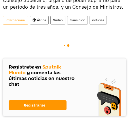
Consejo Soberano, órgano de poder supremo para
un período de tres años, y un Consejo de Ministros.
Internacional
🌍 África
Sudán
transición
noticias
Regístrate en
Sputnik
Mundo
y comenta las
últimas noticias en nuestro
chat
Registrarse