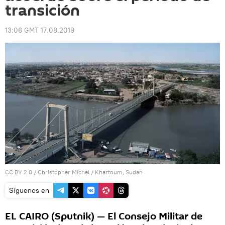
transición
13:06 GMT 17.08.2019
CC BY 2.0
/
Christopher Michel
/
Khartoum, Sudan
Síguenos en
EL CAIRO (Sputnik) — El Consejo Militar de