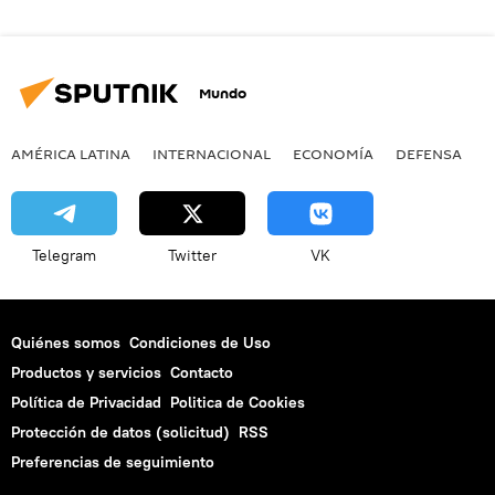
Mundo
AMÉRICA LATINA
INTERNACIONAL
ECONOMÍA
DEFENSA
M
Telegram
Twitter
VK
Quiénes somos
Condiciones de Uso
Productos y servicios
Contacto
Política de Privacidad
Politica de Cookies
Protección de datos (solicitud)
RSS
Preferencias de seguimiento