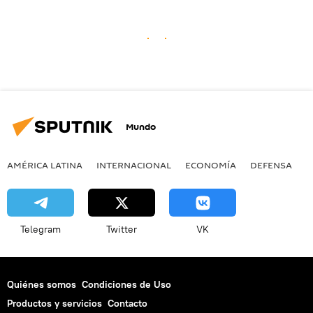
Mundo
AMÉRICA LATINA
INTERNACIONAL
ECONOMÍA
DEFENSA
M
Telegram
Twitter
VK
Quiénes somos
Condiciones de Uso
Productos y servicios
Contacto