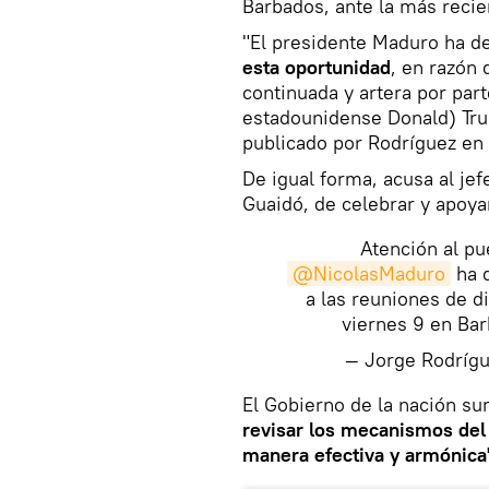
Barbados, ante la más recie
"El presidente Maduro ha d
esta oportunidad
, en razón
continuada y artera por part
estadounidense Donald) Tru
publicado por Rodríguez en 
De igual forma, acusa al jef
Guaidó, de celebrar y apoya
Atención al pu
@NicolasMaduro
ha d
a las reuniones de d
viernes 9 en Ba
— Jorge Rodríg
El Gobierno de la nación s
revisar los mecanismos del 
manera efectiva y armónica