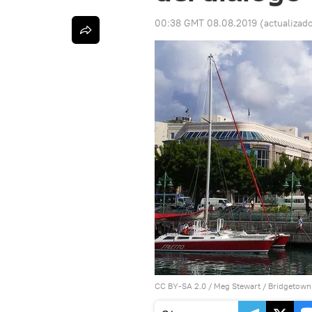
00:38 GMT 08.08.2019
(actualizad
CC BY-SA 2.0
/
Meg Stewart
/
Bridgetown 