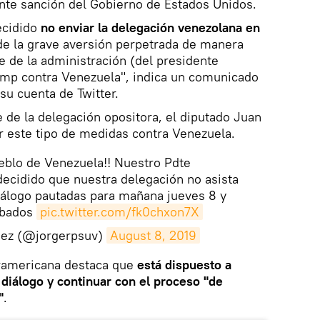
nte sanción del Gobierno de Estados Unidos.
ecidido
no enviar la delegación venezolana en
 de la grave aversión perpetrada de manera
e de la administración (del presidente
mp contra Venezuela", indica un comunicado
su cuenta de Twitter.
e de la delegación opositora, el diputado Juan
r este tipo de medidas contra Venezuela.
eblo de Venezuela!! Nuestro Pdte
ecidido que nuestra delegación no asista
iálogo pautadas para mañana jueves 8 y
rbados
pic.twitter.com/fk0chxon7X
uez (@jorgerpsuv)
August 8, 2019
uramericana destaca que
está dispuesto a
diálogo y continuar con el proceso "de
"
.