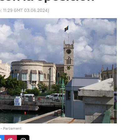
o:
11:29 GMT 03.06.2024
)
- Parliament