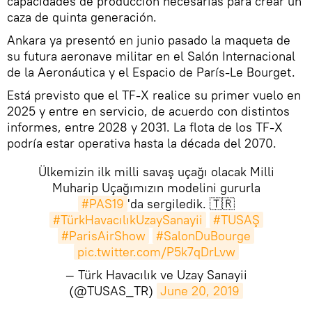
capacidades de producción necesarias para crear un
caza de quinta generación.
Ankara ya presentó en junio pasado la maqueta de
su futura aeronave militar en el Salón Internacional
de la Aeronáutica y el Espacio de París-Le Bourget.
Está previsto que el TF-X realice su primer vuelo en
2025 y entre en servicio, de acuerdo con distintos
informes, entre 2028 y 2031. La flota de los TF-X
podría estar operativa hasta la década del 2070.
Ülkemizin ilk milli savaş uçağı olacak Milli
Muharip Uçağımızın modelini gururla
#PAS19
'da sergiledik. 🇹🇷
#TürkHavacılıkUzaySanayii
#TUSAŞ
#ParisAirShow
#SalonDuBourge
pic.twitter.com/P5k7qDrLvw
— Türk Havacılık ve Uzay Sanayii
(@TUSAS_TR)
June 20, 2019