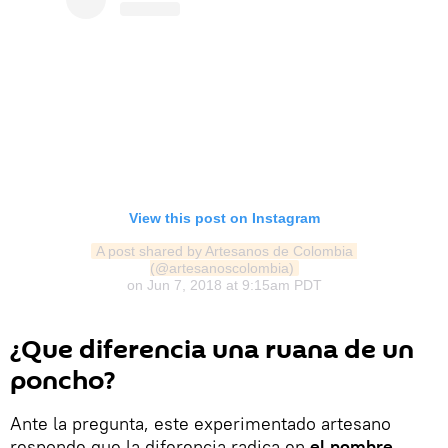
View this post on Instagram
A post shared by Artesanos de Colombia 
(@artesanoscolombia)
on
Jun 7, 2018 at 9:15am PDT
¿Que diferencia una ruana de un
poncho?
Ante la pregunta, este experimentado artesano
responde que la diferencia radica en
el nombre
.