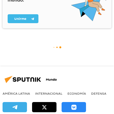
mundo.
Unirme
Mundo
AMÉRICA LATINA
INTERNACIONAL
ECONOMÍA
DEFENSA
M