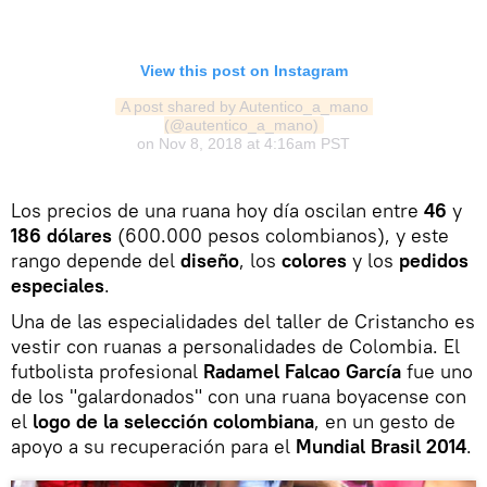
View this post on Instagram
A post shared by Autentico_a_mano 
(@autentico_a_mano)
on
Nov 8, 2018 at 4:16am PST
Los precios de una ruana hoy día oscilan entre
46
y
186 dólares
(600.000 pesos colombianos), y este
rango depende del
diseño
, los
colores
y los
pedidos
especiales
.
Una de las especialidades del taller de Cristancho es
vestir con ruanas a personalidades de Colombia. El
futbolista profesional
Radamel Falcao García
fue uno
de los "galardonados" con una ruana boyacense con
el
logo de la selección colombiana
, en un gesto de
apoyo a su recuperación para el
Mundial Brasil 2014
.