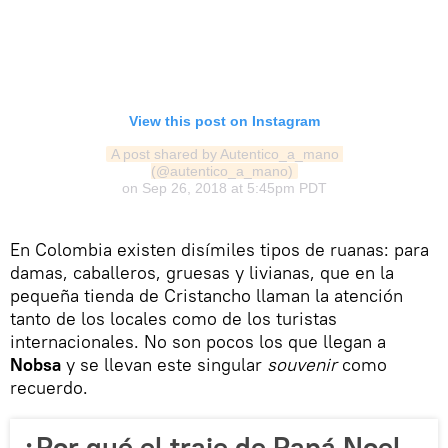
View this post on Instagram
A post shared by Autentico_a_mano 
(@autentico_a_mano)
on
Sep 26, 2018 at 5:45pm PDT
En Colombia existen disímiles tipos de ruanas: para
damas, caballeros, gruesas y livianas, que en la
pequeña tienda de Cristancho llaman la atención
tanto de los locales como de los turistas
internacionales. No son pocos los que llegan a
Nobsa
y se llevan este singular
souvenir
como
recuerdo.
¿Por qué el traje de Papá Noel