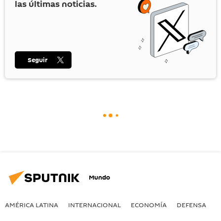
las últimas noticias.
Seguir
Mundo
AMÉRICA LATINA
INTERNACIONAL
ECONOMÍA
DEFENSA
M