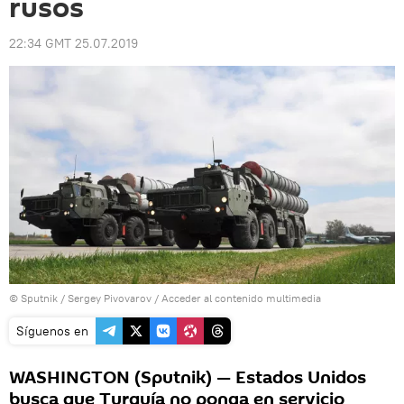
rusos
22:34 GMT 25.07.2019
© Sputnik / Sergey Pivovarov
/
Acceder al contenido multimedia
Síguenos en
WASHINGTON (Sputnik) — Estados Unidos
busca que Turquía no ponga en servicio