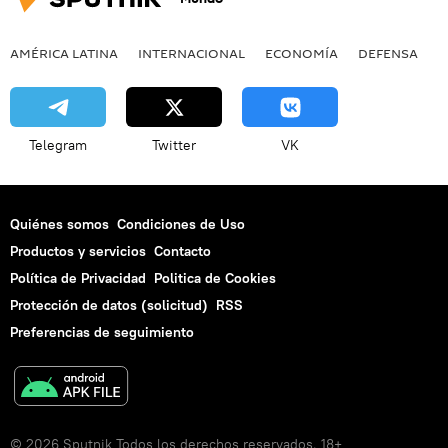
AMÉRICA LATINA
INTERNACIONAL
ECONOMÍA
DEFENSA
M
Telegram
Twitter
VK
Quiénes somos
Condiciones de Uso
Productos y servicios
Contacto
Política de Privacidad
Politica de Cookies
Protección de datos (solicitud)
RSS
Preferencias de seguimiento
© 2026 Sputnik Todos los derechos reservados. 18+