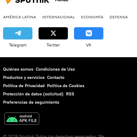
AMÉRICA LATINA
INTERNACIONAL
ECONOMÍA
DEFENSA
M
Telegram
Twitter
VK
Quiénes somos
Condiciones de Uso
Productos y servicios
Contacto
Política de Privacidad
Politica de Cookies
Protección de datos (solicitud)
RSS
Preferencias de seguimiento
© 2026 Sputnik Todos los derechos reservados. 18+