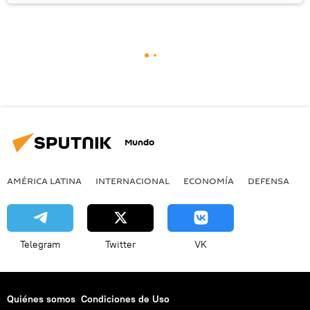
Mundo
AMÉRICA LATINA
INTERNACIONAL
ECONOMÍA
DEFENSA
M
Telegram
Twitter
VK
Quiénes somos
Condiciones de Uso