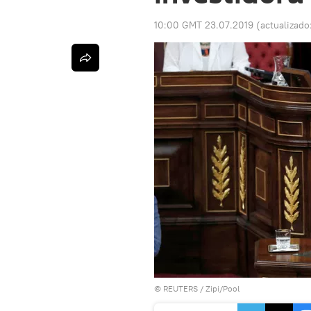
10:00 GMT 23.07.2019
(actualizado
©
REUTERS
/ Zipi/Pool