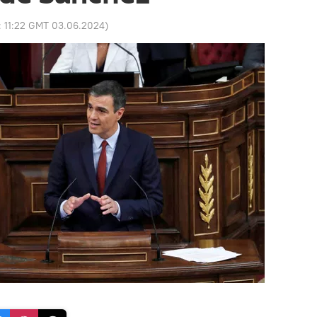
:
11:22 GMT 03.06.2024
)