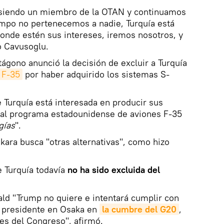
siendo un miembro de la OTAN y continuamos
empo no pertenecemos a nadie, Turquía está
donde estén sus intereses, iremos nosotros, y
o Cavusoglu.
ntágono anunció la decisión de excluir a Turquía
 F-35
por haber adquirido los sistemas S-
e Turquía está interesada en producir sus
ó al programa estadounidense de aviones F-35
gías
".
nkara busca "otras alternativas", como hizo
e Turquía todavía
no ha sido excluida del
ld "Trump no quiere e intentará cumplir con
o presidente en Osaka en
la cumbre del G20
,
es del Congreso", afirmó.