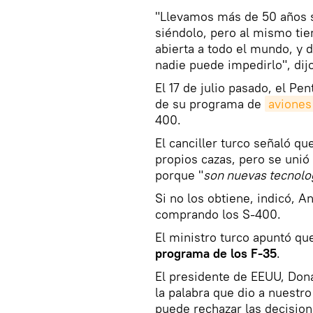
"Llevamos más de 50 años 
siéndolo, pero al mismo ti
abierta a todo el mundo, y 
nadie puede impedirlo", dij
El 17 de julio pasado, el Pe
de su programa de
aviones
400.
El canciller turco señaló qu
propios cazas, pero se uni
porque "
son nuevas tecnolo
Si no los obtiene, indicó, A
comprando los S-400.
El ministro turco apuntó qu
programa de los F-35
.
El presidente de EEUU, Dona
la palabra que dio a nuestr
puede rechazar las decision