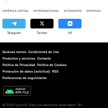
AMÉRICA LATINA
INTERNACIONAL
ECONOMÍA
DEFENSA
M
Telegram
Twitter
VK
Quiénes somos
Condiciones de Uso
Productos y servicios
Contacto
Política de Privacidad
Politica de Cookies
Protección de datos (solicitud)
RSS
Preferencias de seguimiento
© 2026 Sputnik Todos los derechos reservados. 18+