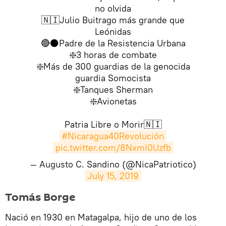
no olvida
🇳🇮Julio Buitrago más grande que
Leónidas
🔴⚫️Padre de la Resistencia Urbana
❇️3 horas de combate
❇️Más de 300 guardias de la genocida
guardia Somocista
❇️Tanques Sherman
❇️Avionetas
Patria Libre o Morir🇳🇮
#Nicaragua40Revolución
pic.twitter.com/8NxmI0Uzfb
— Augusto C. Sandino (@NicaPatriotico)
July 15, 2019
​Tomás Borge
Nació en 1930 en Matagalpa, hijo de uno de los