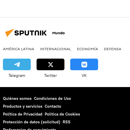
Mundo
AMÉRICA LATINA
INTERNACIONAL
ECONOMÍA
DEFENSA
M
Telegram
Twitter
VK
Quiénes somos
Condiciones de Uso
Productos y servicios
Contacto
Política de Privacidad
Politica de Cookies
Protección de datos (solicitud)
RSS
Preferencias de seguimiento