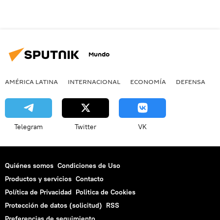
Mundo
AMÉRICA LATINA
INTERNACIONAL
ECONOMÍA
DEFENSA
M
Telegram
Twitter
VK
Quiénes somos
Condiciones de Uso
Productos y servicios
Contacto
Política de Privacidad
Politica de Cookies
Protección de datos (solicitud)
RSS
Preferencias de seguimiento