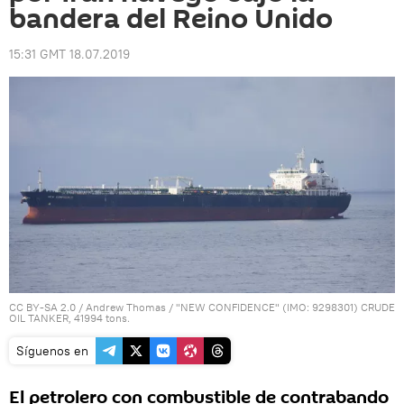
bandera del Reino Unido
15:31 GMT 18.07.2019
CC BY-SA 2.0
/
Andrew Thomas
/
"NEW CONFIDENCE" (IMO: 9298301) CRUDE
OIL TANKER, 41994 tons.
Síguenos en
El petrolero con combustible de contrabando