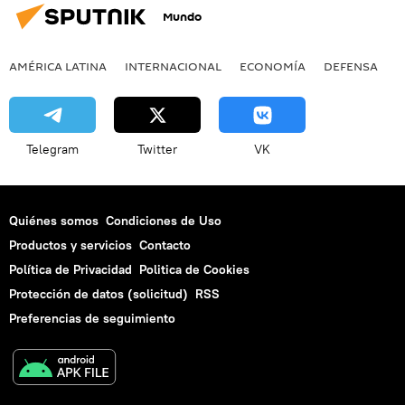
Mundo
AMÉRICA LATINA
INTERNACIONAL
ECONOMÍA
DEFENSA
M
Telegram
Twitter
VK
Quiénes somos
Condiciones de Uso
Productos y servicios
Contacto
Política de Privacidad
Politica de Cookies
Protección de datos (solicitud)
RSS
Preferencias de seguimiento