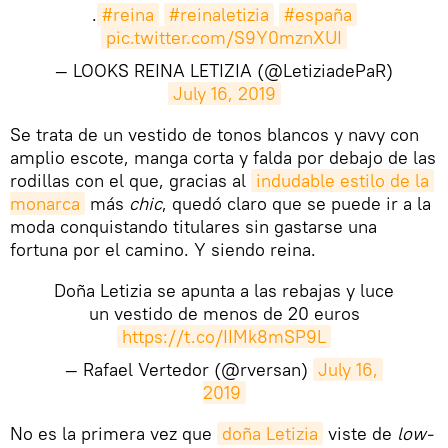
.
#reina
#reinaletizia
#españa
pic.twitter.com/S9Y0mznXUI
— LOOKS REINA LETIZIA (@LetiziadePaR)
July 16, 2019
​Se trata de un vestido de tonos blancos y navy con
amplio escote, manga corta y falda por debajo de las
rodillas con el que, gracias al
indudable estilo de la 
monarca
más
chic
, quedó claro que se puede ir a la
moda conquistando titulares sin gastarse una
fortuna por el camino. Y siendo reina.
Doña Letizia se apunta a las rebajas y luce
un vestido de menos de 20 euros
https://t.co/IIMk8mSP9L
— Rafael Vertedor (@rversan)
July 16, 
2019
No es la primera vez que
doña Letizia
viste de
low-