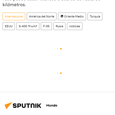
kilómetros.
Internacional
América del Norte
🌍 Oriente Medio
Turquía
EEUU
S-400 Triumf
F-35
Rusia
noticias
Mundo