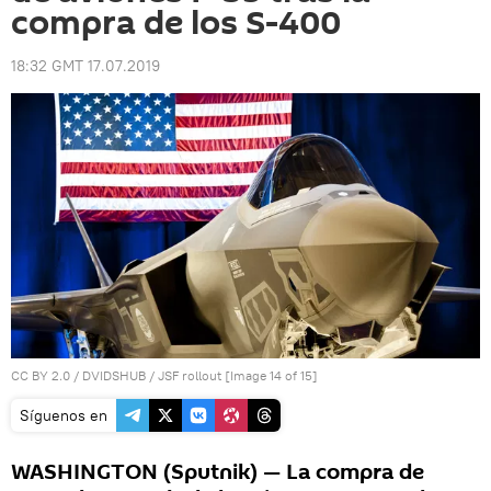
compra de los S-400
18:32 GMT 17.07.2019
CC BY 2.0
/
DVIDSHUB
/
JSF rollout [Image 14 of 15]
Síguenos en
WASHINGTON (Sputnik) — La compra de