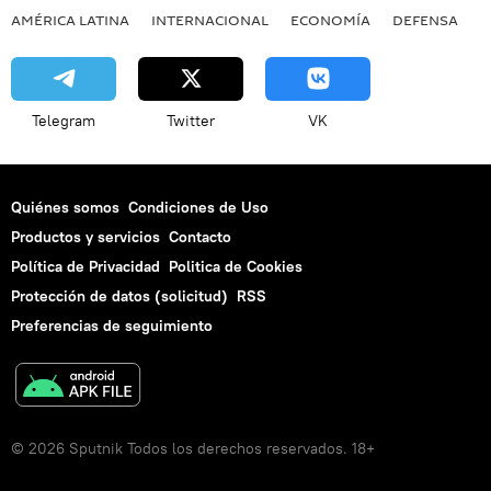
AMÉRICA LATINA
INTERNACIONAL
ECONOMÍA
DEFENSA
M
Telegram
Twitter
VK
Quiénes somos
Condiciones de Uso
Productos y servicios
Contacto
Política de Privacidad
Politica de Cookies
Protección de datos (solicitud)
RSS
Preferencias de seguimiento
© 2026 Sputnik Todos los derechos reservados. 18+