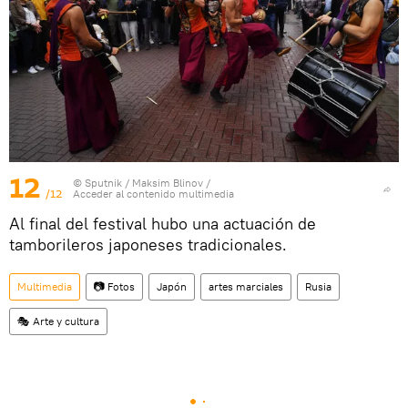
12
© Sputnik / Maksim Blinov
/
/12
Acceder al contenido multimedia
Al final del festival hubo una actuación de
tamborileros japoneses tradicionales.
Multimedia
📷 Fotos
Japón
artes marciales
Rusia
🎭 Arte y cultura