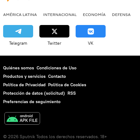
AMÉRICA LATINA
INTERNACIONAL
ECONOMÍA
DEFENSA
M
Telegram
Twitter
VK
Quiénes somos
Condiciones de Uso
Productos y servicios
Contacto
Política de Privacidad
Politica de Cookies
Protección de datos (solicitud)
RSS
Preferencias de seguimiento
© 2026 Sputnik Todos los derechos reservados. 18+