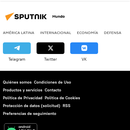
Mundo
AMÉRICA LATINA
INTERNACIONAL
ECONOMÍA
DEFENSA
M
Telegram
Twitter
VK
Quiénes somos
Condiciones de Uso
Productos y servicios
Contacto
Política de Privacidad
Politica de Cookies
Protección de datos (solicitud)
RSS
Preferencias de seguimiento