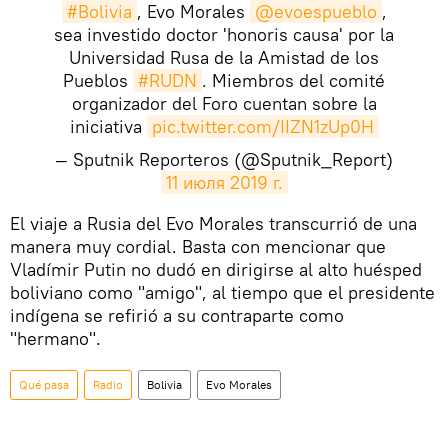
#Bolivia
, Evo Morales
@evoespueblo
,
sea investido doctor 'honoris causa' por la
Universidad Rusa de la Amistad de los
Pueblos
#RUDN
. Miembros del comité
organizador del Foro cuentan sobre la
iniciativa
pic.twitter.com/IIZN1zUp0H
— Sputnik Reporteros (@Sputnik_Report)
11 июля 2019 г.
El viaje a Rusia del Evo Morales transcurrió de una
manera muy cordial. Basta con mencionar que
Vladímir Putin no dudó en dirigirse al alto huésped
boliviano como "amigo", al tiempo que el presidente
indígena se refirió a su contraparte como
"hermano".
Qué pasa
Radio
Bolivia
Evo Morales