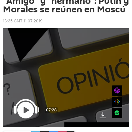
"Amigo" y "hermano": Putin y
Morales se reúnen en Moscú
16:35 GMT 11.07.2019
iTunes
Google
07:28
Spotify