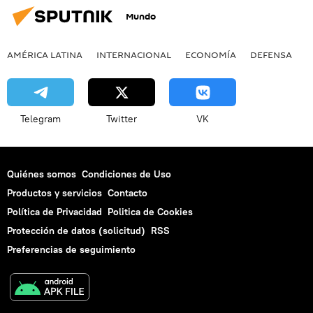
Mundo
AMÉRICA LATINA
INTERNACIONAL
ECONOMÍA
DEFENSA
M
Telegram
Twitter
VK
Quiénes somos
Condiciones de Uso
Productos y servicios
Contacto
Política de Privacidad
Politica de Cookies
Protección de datos (solicitud)
RSS
Preferencias de seguimiento